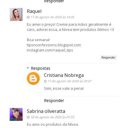
Responder
Raquel
17 de agosto de 2020 às 16:05
Eu amei o preço! Creme para mãos geralmente é
caro, adorei essa, a Nivea tem produtos ótimos <3
Boa semana!
tipsnconfessions.blogspot.com
instagram.com/raquel_tips
Responder
Respostas
Cristiana Nobrega
17 de agosto de 2020 às 20:47
Siim, esse vale a pena!
Responder
Sabrina oliveratta
18 de agosto de 2020 às 01:55
Eu amo os produtos da Nívea.