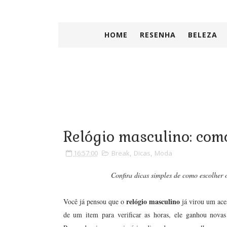
HOME
RESENHA
BELEZA
Relógio masculino: como
16:57:00
Break
,
Dicas
,
Moda
Confira dicas simples de como escolher o
relógio masculino
Você já pensou que o
já virou um ace
de um item para verificar as horas, ele ganhou novas