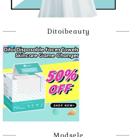
Ditoibeauty
Modsele