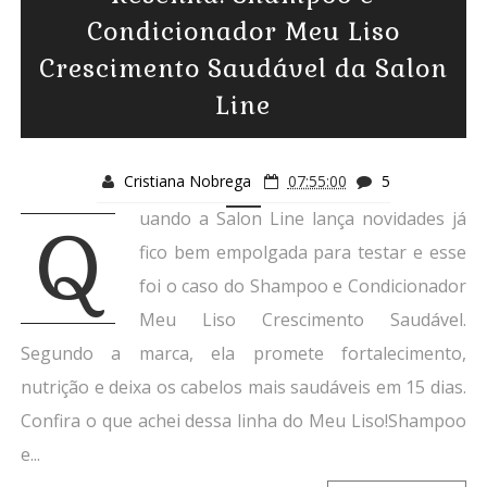
Condicionador Meu Liso
Crescimento Saudável da Salon
Line
Cristiana Nobrega
07:55:00
5
uando a Salon Line lança novidades já
Q
fico bem empolgada para testar e esse
foi o caso do Shampoo e Condicionador
Meu Liso Crescimento Saudável.
Segundo a marca, ela promete fortalecimento,
nutrição e deixa os cabelos mais saudáveis em 15 dias.
Confira o que achei dessa linha do Meu Liso!Shampoo
e...