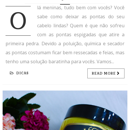
lá meninas, tudo bem com vocês? Você
O
sabe como deixar as pontas do seu
cabelo lindas? Quem é que não sofreu
com as pontas espigadas que atire a
primeira pedra. Devido a poluição, química e secador
as pontas costumam ficar bem ressecadas e feias, mas
tenho uma solução baratinha para vocês. Vamos...
DICAS
READ MORE