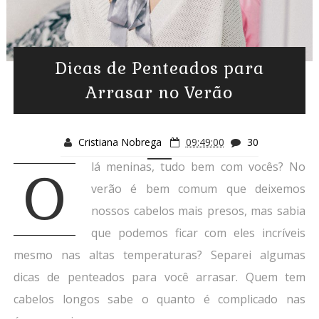
Dicas de Penteados para
Arrasar no Verão
Cristiana Nobrega
09:49:00
30
lá meninas, tudo bem com vocês? No
O
verão é bem comum que deixemos
nossos cabelos mais presos, mas sabia
que podemos ficar com eles incríveis
mesmo nas altas temperaturas? Separei algumas
dicas de penteados para você arrasar. Quem tem
cabelos longos sabe o quanto é complicado nas