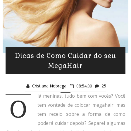
Dicas de Como Cuidar do seu
MegaHair
Cristiana Nobrega
08:54:00
25
lá meninas, tudo bem com vocês? Você
O
tem vontade de colocar megahair, mas
tem receio sobre a forma de como
poderá cuidar depois? Separei algumas