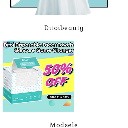
Ditoibeauty
Modsele