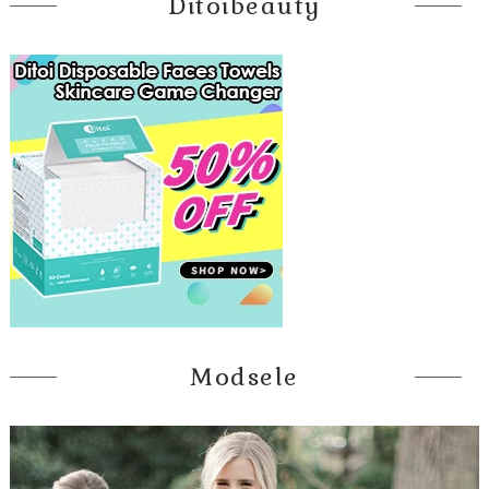
Ditoibeauty
Modsele