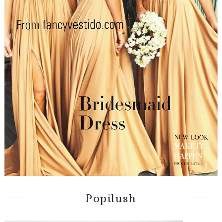
Popilush