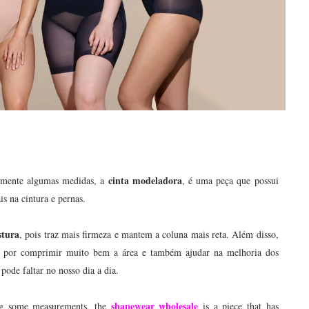
cinta modeladora
almente algumas medidas, a
, é uma peça que possui
is na cintura e pernas.
stura
, pois traz mais firmeza e mantem a coluna mais reta. Além disso,
, por comprimir muito bem a área e também ajudar na melhoria dos
ode faltar no nosso dia a dia.
shapewear wholesale
ing some measurements, the
is a piece that has