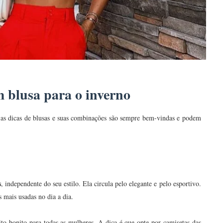
m blusa para o inverno
 as dicas de blusas e suas combinações são sempre bem-vindas e podem
s
, independente do seu estilo. Ela circula pelo elegante e pelo esportivo.
mais usadas no dia a dia.
to bonito para todas as mulheres. A dica é que opte por camisetas das