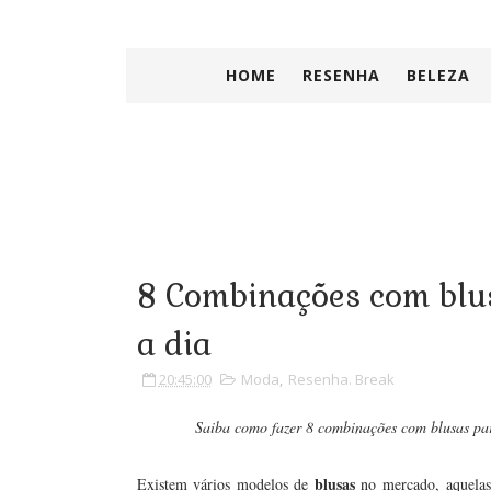
HOME
RESENHA
BELEZA
8 Combinações com blus
a dia
20:45:00
Moda
,
Resenha. Break
Saiba como fazer 8 combinações com blusas para
blusas
Existem vários modelos de
no mercado, aquelas 