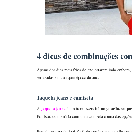
4 dicas de combinações co
Apesar dos dias mais frios do ano estarem indo embora,
ser usadas em qualquer época do ano.
Jaqueta jeans e camiseta
jaqueta jeans
essencial no guarda-roupa
A
é um item
Por isso, combiná-la com uma camiseta é uma das opções 
Esse é um tipo de look fácil de combinar e que fica mui