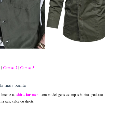
1
Camisa 2
Camisa 3
|
|
da mais bonito
shirts for men
ipalmente as
, com modelagens estampas bonitas poderão
a saia, calça ou shorts.