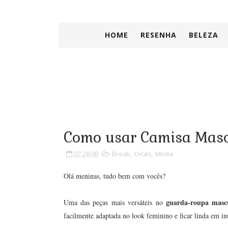
HOME
RESENHA
BELEZA
Como usar Camisa Masc
07:28:00
Break
,
Dicas
,
Moda
Olá meninas, tudo bem com vocês?
guarda-roupa mascu
Uma das peças mais versáteis no
facilmente adaptada no look feminino e ficar linda em 