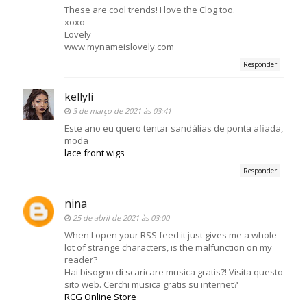
These are cool trends! I love the Clog too.
xoxo
Lovely
www.mynameislovely.com
Responder
kellyli
3 de março de 2021 às 03:41
Este ano eu quero tentar sandálias de ponta afiada,
moda
lace front wigs
Responder
nina
25 de abril de 2021 às 03:00
When I open your RSS feed it just gives me a whole
lot of strange characters, is the malfunction on my
reader?
Hai bisogno di scaricare musica gratis?! Visita questo
sito web. Cerchi musica gratis su internet?
RCG Online Store