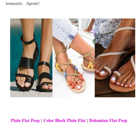
tornozelo. Aposte!
Plain Flat Peep
Color Block Plain Flat
Bohemian Flat Peep
|
|