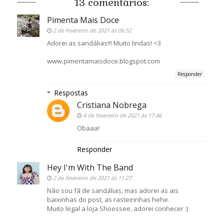
13 comentários:
Pimenta Mais Doce
2 de fevereiro de 2021 às 06:52
Adorei as sandálias!!! Muito lindas! <3
www.pimentamaisdoce.blogspot.com
Responder
Respostas
Cristiana Nobrega
4 de fevereiro de 2021 às 17:46
Obaaa!
Responder
Hey I'm With The Band
2 de fevereiro de 2021 às 11:27
Não sou fã de sandálias, mas adorei as ais
baixinhas do post, as rasteirinhas hehe.
Muito legal a loja Shoessee, adorei conhecer :)