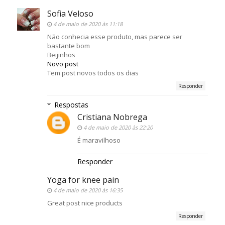
Sofia Veloso
4 de maio de 2020 às 11:18
Não conhecia esse produto, mas parece ser
bastante bom
Beijinhos
Novo post
Tem post novos todos os dias
Responder
Respostas
Cristiana Nobrega
4 de maio de 2020 às 22:20
É maravilhoso
Responder
Yoga for knee pain
4 de maio de 2020 às 16:35
Great post nice products
Responder