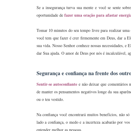
Se a insegurança turva sua mente e você se sente sobr
fazer uma oração para afastar energi
oportunidade de
Tomar 10 minutos do seu tempo livre para realizar uma o
você tem que fazer é crer firmemente em Deus, dar a Ele
sua vida. Nosso Senhor conhece nossas necessidades, e 
dar Sua ajuda. O amor de Deus por nós é incalculável, a
Segurança e confiança na frente dos outr
Sentir-se autoconfiante
e não deixar que comentários m
de manter os pensamentos negativos longe da sua aparênc
ou o teu vestido.
Na confiança você encontrará muitos benefícios, não s
lado a confiança, o medo e a incerteza acabarão por vos
entender melhor as pessoas.