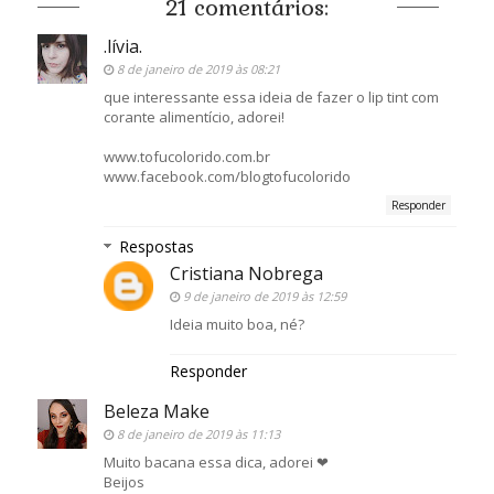
21 comentários:
.lívia.
8 de janeiro de 2019 às 08:21
que interessante essa ideia de fazer o lip tint com
corante alimentício, adorei!
www.tofucolorido.com.br
www.facebook.com/blogtofucolorido
Responder
Respostas
Cristiana Nobrega
9 de janeiro de 2019 às 12:59
Ideia muito boa, né?
Responder
Beleza Make
8 de janeiro de 2019 às 11:13
Muito bacana essa dica, adorei ❤
Beijos