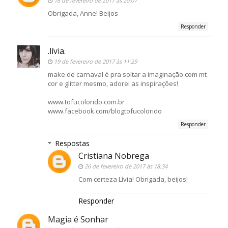
18 de fevereiro de 2017 às 20:07
Obrigada, Anne! Beijos
Responder
.lívia.
19 de fevereiro de 2017 às 11:29
make de carnaval é pra soltar a imaginação com mt
cor e glitter mesmo, adorei as inspirações!
www.tofucolorido.com.br
www.facebook.com/blogtofucolorido
Responder
Respostas
Cristiana Nobrega
26 de fevereiro de 2017 às 18:34
Com certeza Lívia! Obrigada, beijos!
Responder
Magia é Sonhar