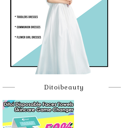
Ditoibeauty