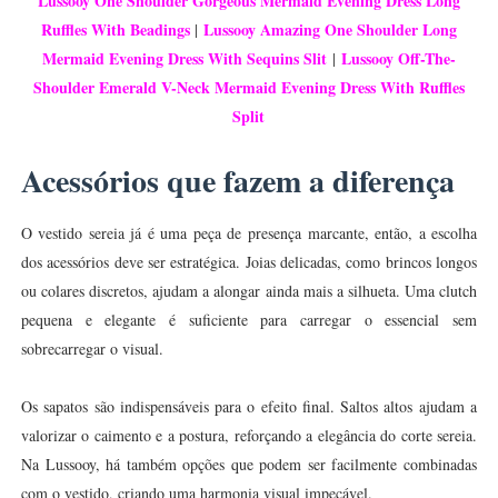
Lussooy One Shoulder Gorgeous Mermaid Evening Dress Long
Ruffles With Beadings
Lussooy Amazing One Shoulder Long
|
Mermaid Evening Dress With Sequins Slit
Lussooy Off-The-
|
Shoulder Emerald V-Neck Mermaid Evening Dress
With Ruffles
Split
Acessórios que fazem a diferença
O vestido sereia já é uma peça de presença marcante, então, a escolha
dos acessórios deve ser estratégica. Joias delicadas, como brincos longos
ou colares discretos, ajudam a alongar ainda mais a silhueta. Uma clutch
pequena e elegante é suficiente para carregar o essencial sem
sobrecarregar o visual.
Os sapatos são indispensáveis para o efeito final. Saltos altos ajudam a
valorizar o caimento e a postura, reforçando a elegância do corte sereia.
Na Lussooy, há também opções que podem ser facilmente combinadas
com o vestido, criando uma harmonia visual impecável.