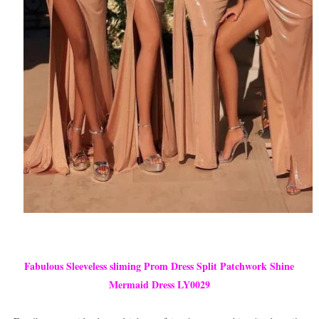
Fabulous Sleeveless sliming Prom Dress Split Patchwork Shine
Mermaid Dress LY0029