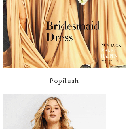
Popilush