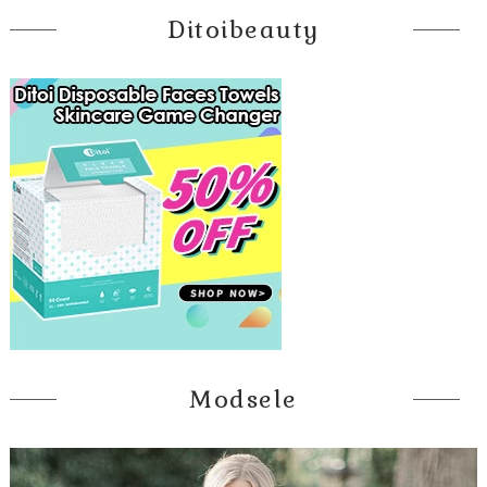
Ditoibeauty
Modsele