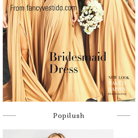
Popilush