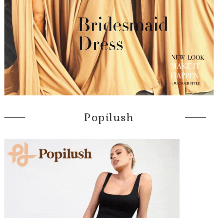
Popilush