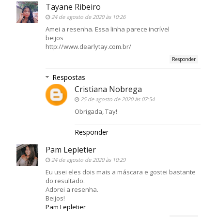
Tayane Ribeiro
24 de agosto de 2020 às 10:26
Amei a resenha. Essa linha parece incrível
beijos
http://www.dearlytay.com.br/
Responder
Respostas
Cristiana Nobrega
25 de agosto de 2020 às 07:54
Obrigada, Tay!
Responder
Pam Lepletier
24 de agosto de 2020 às 10:29
Eu usei eles dois mais a máscara e gostei bastante
do resultado.
Adorei a resenha.
Beijos!
Pam Lepletier