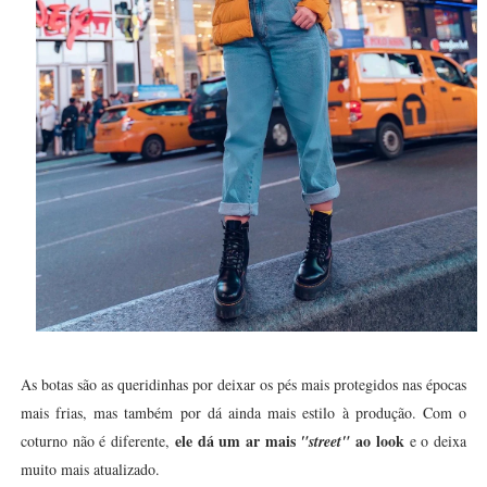
As botas são as queridinhas por deixar os pés mais protegidos nas épocas
mais frias, mas também por dá ainda mais estilo à produção. Com o
ele dá um ar mais
ao look
coturno não é diferente,
"street"
e o deixa
muito mais atualizado.