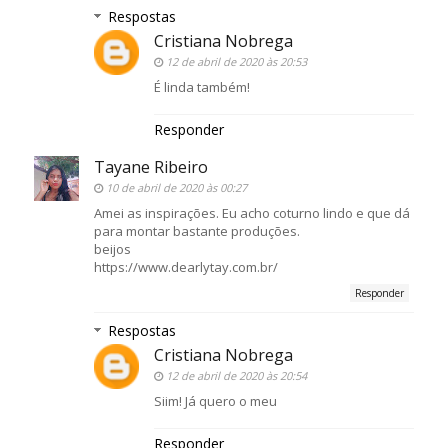
Respostas
Cristiana Nobrega
12 de abril de 2020 às 20:53
É linda também!
Responder
Tayane Ribeiro
10 de abril de 2020 às 00:27
Amei as inspirações. Eu acho coturno lindo e que dá
para montar bastante produções.
beijos
https://www.dearlytay.com.br/
Responder
Respostas
Cristiana Nobrega
12 de abril de 2020 às 20:54
Siim! Já quero o meu
Responder