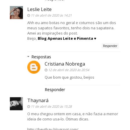
Leslie Leite
11 de abril de 2020 às 14:21
Ahh eu amo botas no geral e coturnos são um dos
meus sapatos favoritos, tenho dois na sapateira.
Amei as inspirações do post.
Beijo,
Blog Apenas Leite e Pimenta ♥
Responder
Respostas
Cristiana Nobrega
12 de abril de 2020 às 20:54
Que bom que gostou, beijos
Responder
Thaynará
11 de abril de 2020 às 15:28
O meu chegou ontem em casa, e não fazia a menor
ideia de como usa-lo. Ótimas dicas.
http://heythay.blogspot.com/