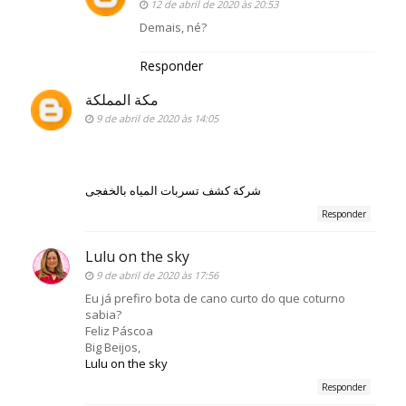
12 de abril de 2020 às 20:53
Demais, né?
Responder
مكة المملكة
9 de abril de 2020 às 14:05
شركة كشف تسربات المياه بالخفجى
Responder
Lulu on the sky
9 de abril de 2020 às 17:56
Eu já prefiro bota de cano curto do que coturno
sabia?
Feliz Páscoa
Big Beijos,
Lulu on the sky
Responder