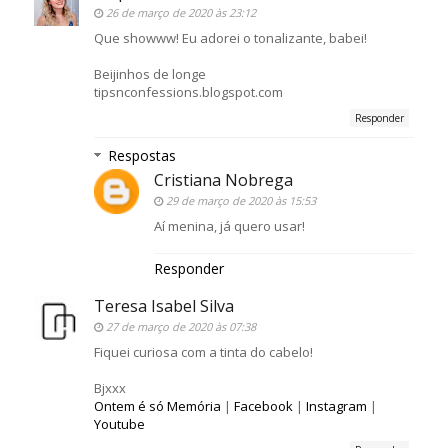
26 de março de 2020 às 23:12
Que showww! Eu adorei o tonalizante, babei!
Beijinhos de longe
tipsnconfessions.blogspot.com
Responder
Respostas
Cristiana Nobrega
29 de março de 2020 às 15:53
Aí menina, já quero usar!
Responder
Teresa Isabel Silva
27 de março de 2020 às 07:38
Fiquei curiosa com a tinta do cabelo!
Bjxxx
Ontem é só Memória
|
Facebook
|
Instagram
|
Youtube