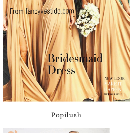
Popilush