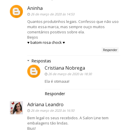
Aninha
26 de março de 2020 às 14:53
Quantos produtinhos legais. Confesso que não uso
muito essa marca, mas sempre ouço muitos
comentários positivos sobre ela.
Beijos
♥ batom rosa chock ♥
Responder
Respostas
Cristiana Nobrega
26 de março de 2020 às 18:30
Ela é otimaaa!
Responder
Adriana Leandro
26 de março de 2020 às 16:50
Bem legal os seus recebidos. A Salon Line tem
embalagens tão lindas.
Bjus!