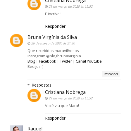
Cristiana Nobrega
29 de março de 2020 às 15:52
É incrível!
Responder
Bruna Virgínia da Silva
26 de março de 2020 às 21:30
Que recebidos maravilhosos
Instagram @blogbrunavirginia
Blog
|
Facebook
|
Twitter
|
Canal Youtube
Beeijos (:
Responder
Respostas
Cristiana Nobrega
29 de março de 2020 às 15:52
Você viu que Mara!
Responder
Raquel