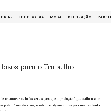
DICAS
LOOK DO DIA
MODA
DECORAÇÃO
PARCE
losos para o Trabalho
encontrar os looks certos
fique estilosa
e de
para que a produção
e ao
montar looks
o pede. Pensando nisso, resolvi dar algumas dicas para