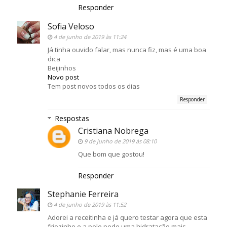
Responder
Sofia Veloso
4 de junho de 2019 às 11:24
Já tinha ouvido falar, mas nunca fiz, mas é uma boa
dica
Beijinhos
Novo post
Tem post novos todos os dias
Responder
Respostas
Cristiana Nobrega
9 de junho de 2019 às 08:10
Que bom que gostou!
Responder
Stephanie Ferreira
4 de junho de 2019 às 11:52
Adorei a receitinha e já quero testar agora que esta
friozinho e a pele pede uma hidratação mais