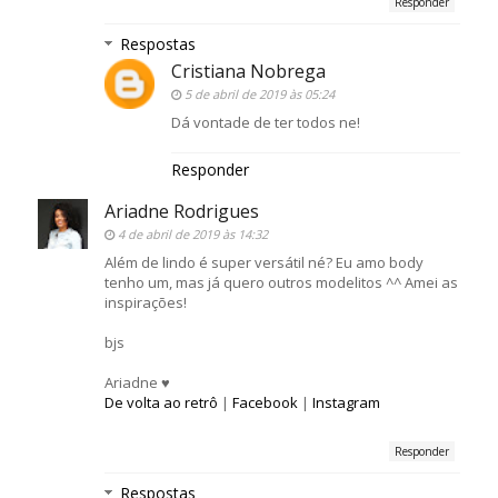
Responder
Respostas
Cristiana Nobrega
5 de abril de 2019 às 05:24
Dá vontade de ter todos ne!
Responder
Ariadne Rodrigues
4 de abril de 2019 às 14:32
Além de lindo é super versátil né? Eu amo body
tenho um, mas já quero outros modelitos ^^ Amei as
inspirações!
bjs
Ariadne ♥
De volta ao retrô
|
Facebook
|
Instagram
Responder
Respostas