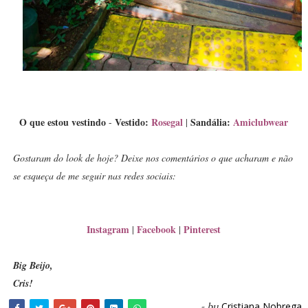
O que estou vestindo
Vestido:
Rosegal
Sandália:
Amiclubwear
-
|
Gostaram do look de hoje? Deixe nos comentários o que acharam e não
se esqueça de me seguir nas redes sociais:
Instagram
Facebook
Pinterest
|
|
Big Beijo,
Cris!
Cristiana Nobrega
- by