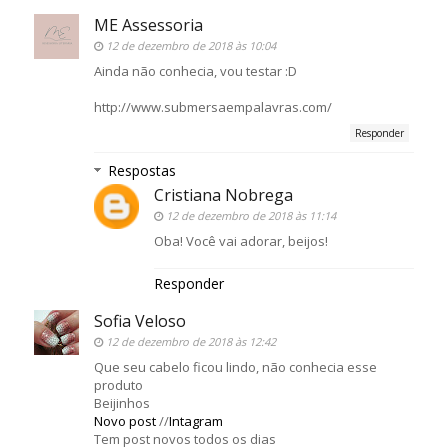
ME Assessoria
12 de dezembro de 2018 às 10:04
Ainda não conhecia, vou testar :D
http://www.submersaempalavras.com/
Responder
Respostas
Cristiana Nobrega
12 de dezembro de 2018 às 11:14
Oba! Você vai adorar, beijos!
Responder
Sofia Veloso
12 de dezembro de 2018 às 12:42
Que seu cabelo ficou lindo, não conhecia esse
produto
Beijinhos
Novo post
//
Intagram
Tem post novos todos os dias