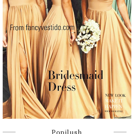
Popilush