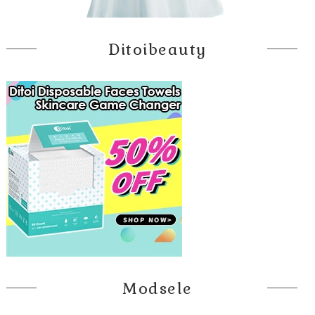
Ditoibeauty
Modsele