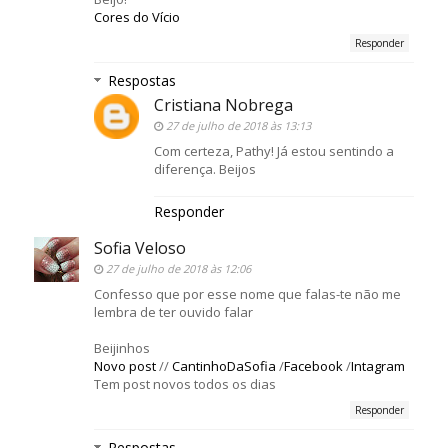
Cores do Vício
Responder
Respostas
Cristiana Nobrega
27 de julho de 2018 às 13:13
Com certeza, Pathy! Já estou sentindo a
diferença. Beijos
Responder
Sofia Veloso
27 de julho de 2018 às 12:06
Confesso que por esse nome que falas-te não me
lembra de ter ouvido falar
Beijinhos
Novo post
//
CantinhoDaSofia
/
Facebook
/
Intagram
Tem post novos todos os dias
Responder
Respostas