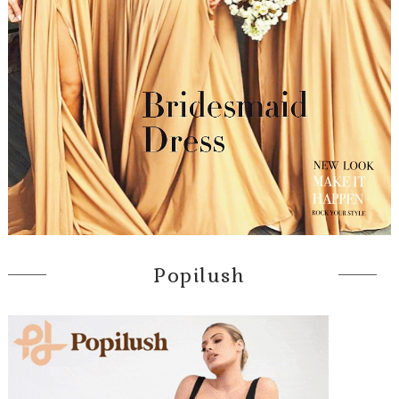
Popilush