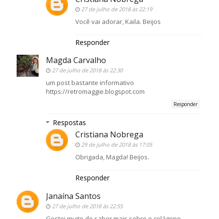
27 de julho de 2018 às 22:19
Você vai adorar, Kaila. Beijos
Responder
Magda Carvalho
27 de julho de 2018 às 22:30
um post bastante informativo
https://retromaggie.blogspot.com
Responder
Respostas
Cristiana Nobrega
29 de julho de 2018 às 17:05
Obrigada, Magda! Beijos.
Responder
Janaína Santos
27 de julho de 2018 às 22:55
Gostei muito de saber mais sobre o colágeno,