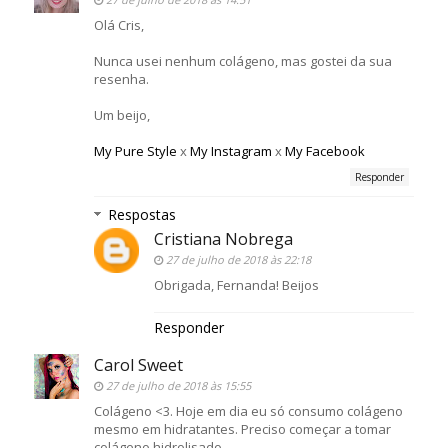
Olá Cris,
Nunca usei nenhum colágeno, mas gostei da sua
resenha.
Um beijo,
My Pure Style
x
My Instagram
x
My Facebook
Responder
Respostas
Cristiana Nobrega
27 de julho de 2018 às 22:18
Obrigada, Fernanda! Beijos
Responder
Carol Sweet
27 de julho de 2018 às 15:55
Colágeno <3. Hoje em dia eu só consumo colágeno
mesmo em hidratantes. Preciso começar a tomar
colágeno hidrolisado.