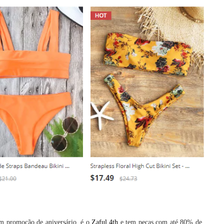
om promoção de aniversário, é o
Zaful 4th
e tem peças com até 80% de