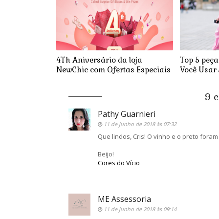
4Th Aniversário da loja
Top 5 peça
NewChic com Ofertas Especiais
Você Usar
9 c
Pathy Guarnieri
11 de junho de 2018 às 07:32
Que lindos, Cris! O vinho e o preto foram 
Beijo!
Cores do Vício
ME Assessoria
11 de junho de 2018 às 09:14