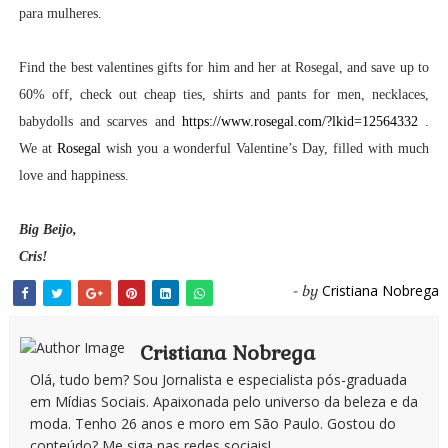
para mulheres.
Find the best valentines gifts for him and her at Rosegal, and save up to
60% off, check out cheap ties, shirts and pants for men, necklaces,
babydolls and scarves and
https://www.rosegal.com/?lkid=12564332
.
We at
Rosegal
wish you a wonderful Valentine’s Day, filled with much
love and happiness.
Big Beijo,
Cris!
Cristiana Nobrega
- by
Cristiana Nobrega
Olá, tudo bem? Sou Jornalista e especialista pós-graduada
em Mídias Sociais. Apaixonada pelo universo da beleza e da
moda. Tenho 26 anos e moro em São Paulo. Gostou do
conteúdo? Me siga nas redes sociais!