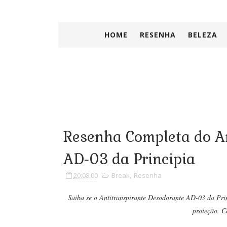
HOME
RESENHA
BELEZA
Resenha Completa do A
AD-03 da Principia
20:08:00
Break
,
Resenha
Saiba se o Antitranspirante Desodorante AD-03 da Princ
proteção. C