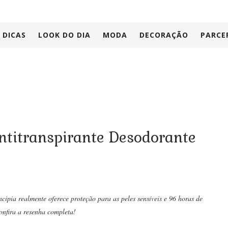
DICAS
LOOK DO DIA
MODA
DECORAÇÃO
PARCE
ntitranspirante Desodorante
ipia realmente oferece proteção para as peles sensíveis e 96 horas de
onfira a resenha completa!