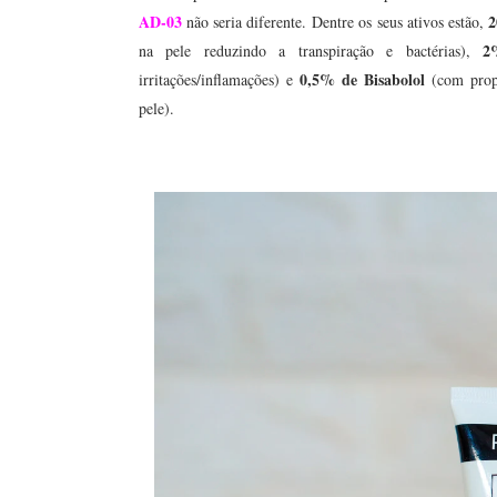
AD-03
2
não seria diferente. Dentre os seus ativos estão,
2
na pele reduzindo a transpiração e bactérias),
0,5% de Bisabolol
irritações/inflamações) e
(com propr
pele).