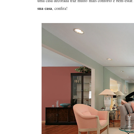
uma casa decorada traz muito mais conforto e bem-estar
sua casa
, confira!