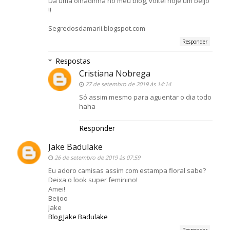
Dá uma olhadinha no meu blog, voltei hoje um beijo
!!
Segredosdamarii.blogspot.com
Responder
Respostas
Cristiana Nobrega
27 de setembro de 2019 às 14:14
Só assim mesmo para aguentar o dia todo
haha
Responder
Jake Badulake
26 de setembro de 2019 às 07:59
Eu adoro camisas assim com estampa floral sabe?
Deixa o look super feminino!
Amei!
Beijoo
Jake
Blog Jake Badulake