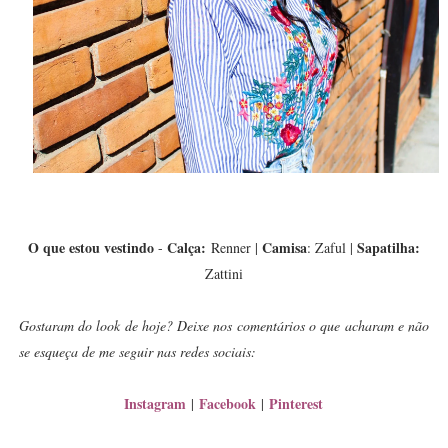
O que estou vestindo
Calça:
Camisa
Sapatilha:
-
Renner |
: Zaful |
Zattini
Gostaram do look de hoje? Deixe nos comentários o que acharam e não
se esqueça de me seguir nas redes sociais:
Instagram
Facebook
Pinterest
|
|