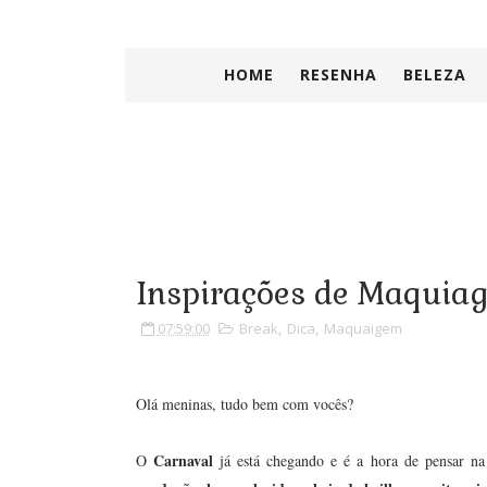
HOME
RESENHA
BELEZA
Inspirações de Maquiag
07:59:00
Break
,
Dica
,
Maquaigem
Olá meninas, tudo bem com vocês?
Carnaval
O
já está chegando e é a hora de pensar na