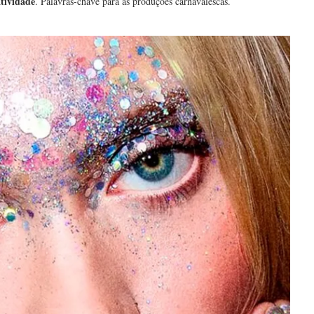
atividade
. Palavras-chave para as produções carnavalescas.