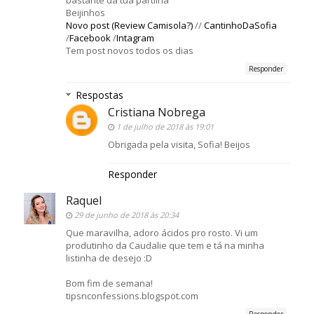
bastante da tua partilha
Beijinhos
Novo post (Review Camisola?)
//
CantinhoDaSofia
/
Facebook
/
Intagram
Tem post novos todos os dias
Responder
Respostas
Cristiana Nobrega
1 de julho de 2018 às 19:01
Obrigada pela visita, Sofia! Beijos
Responder
Raquel
29 de junho de 2018 às 20:34
Que maravilha, adoro ácidos pro rosto. Vi um
produtinho da Caudalie que tem e tá na minha
listinha de desejo :D
Bom fim de semana!
tipsnconfessions.blogspot.com
Responder