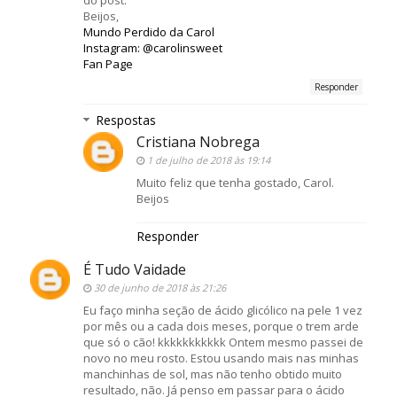
do post.
Beijos,
Mundo Perdido da Carol
Instagram: @carolinsweet
Fan Page
Responder
Respostas
Cristiana Nobrega
1 de julho de 2018 às 19:14
Muito feliz que tenha gostado, Carol.
Beijos
Responder
É Tudo Vaidade
30 de junho de 2018 às 21:26
Eu faço minha seção de ácido glicólico na pele 1 vez
por mês ou a cada dois meses, porque o trem arde
que só o cão! kkkkkkkkkkk Ontem mesmo passei de
novo no meu rosto. Estou usando mais nas minhas
manchinhas de sol, mas não tenho obtido muito
resultado, não. Já penso em passar para o ácido