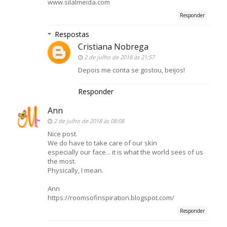
www.silalmeida.com
Responder
Respostas
Cristiana Nobrega
2 de julho de 2018 às 21:57
Depois me conta se gostou, beijos!
Responder
Ann
2 de julho de 2018 às 08:08
Nice post.
We do have to take care of our skin
especially our face... it is what the world sees of us
the most.
Physically, I mean.
Ann
https://roomsofinspiration.blogspot.com/
Responder