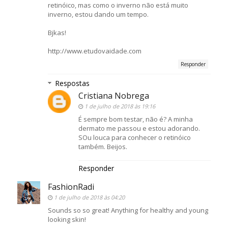
retinóico, mas como o inverno não está muito
inverno, estou dando um tempo.
Bjkas!
http://www.etudovaidade.com
Responder
Respostas
Cristiana Nobrega
1 de julho de 2018 às 19:16
É sempre bom testar, não é? A minha
dermato me passou e estou adorando.
SOu louca para conhecer o retinóico
também. Beijos.
Responder
FashionRadi
1 de julho de 2018 às 04:20
Sounds so so great! Anything for healthy and young
looking skin!