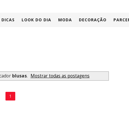
DICAS
LOOK DO DIA
MODA
DECORAÇÃO
PARCE
cador
blusas
.
Mostrar todas as postagens
1