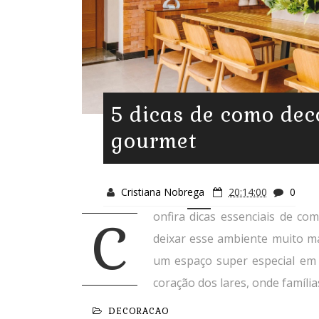
5 dicas de como de
gourmet
Cristiana Nobrega
20:14:00
0
onfira dicas essenciais de c
C
deixar esse ambiente muito ma
um espaço super especial em 
coração dos lares, onde famíli
DECORACAO