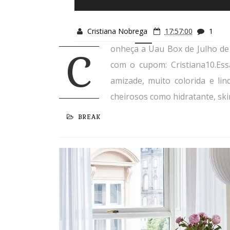
Cristiana Nobrega
17:57:00
1
onheça a Uau Box de Julho de
C
com o cupom: Cristiana10.Es
amizade, muito colorida e li
cheirosos como hidratante, skinc
BREAK